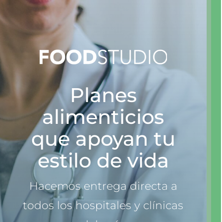
Planes
alimenticios
que apoyan tu
estilo de vida
Hacemos entrega directa a
todos los hospitales y clínicas