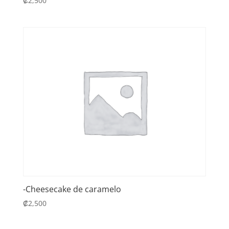
₡
2,500
-Cheesecake de caramelo
₡
2,500