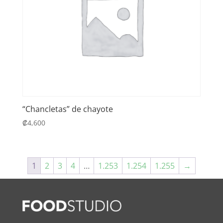
“Chancletas” de chayote
₡
4,600
1
2
3
4
…
1.253
1.254
1.255
→