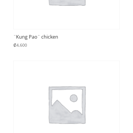
¨Kung Pao¨ chicken
₡
4,600