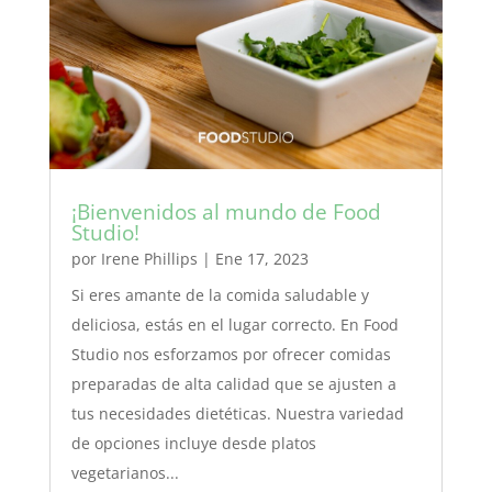
¡Bienvenidos al mundo de Food
Studio!
por
Irene Phillips
|
Ene 17, 2023
Si eres amante de la comida saludable y
deliciosa, estás en el lugar correcto. En Food
Studio nos esforzamos por ofrecer comidas
preparadas de alta calidad que se ajusten a
tus necesidades dietéticas. Nuestra variedad
de opciones incluye desde platos
vegetarianos...