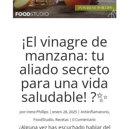
¡El vinagre de
manzana: tu
aliado secreto
para una vida
saludable! ?✨
por
Irene Phillips
|
enero 28, 2025
|
Antiinflamatorio
,
FoodStudio
,
Recetas
| 0 Comentario
¿Alguna vez has escuchado hablar del