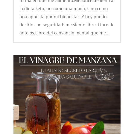
forma en que me alimento.Me lancé de lleno a
la dieta keto, no como una moda, sino como
una apuesta por mi bienestar. Y hoy puedo
decirlo con seguridad: me siento libre. Libre de
antojos.Libre del cansancio mental que me...