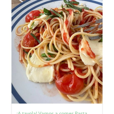
¡A tavola! Vamos a comer Pasta