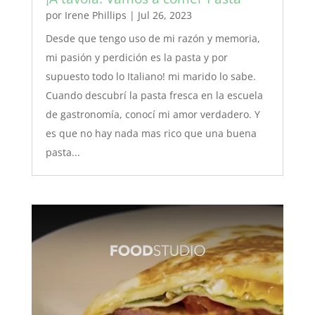
por
Irene Phillips
|
Jul 26, 2023
Desde que tengo uso de mi razón y memoria,
mi pasión y perdición es la pasta y por
supuesto todo lo Italiano! mi marido lo sabe.
Cuando descubrí la pasta fresca en la escuela
de gastronomía, conocí mi amor verdadero. Y
es que no hay nada mas rico que una buena
pasta...