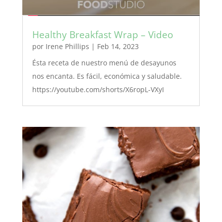
Healthy Breakfast Wrap – Video
por
Irene Phillips
|
Feb 14, 2023
Ésta receta de nuestro menú de desayunos
nos encanta. Es fácil, económica y saludable.
https://youtube.com/shorts/X6ropL-VXyI