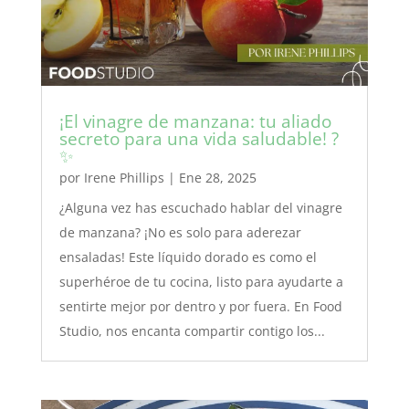
¡El vinagre de manzana: tu aliado
secreto para una vida saludable! ?
✨
por
Irene Phillips
|
Ene 28, 2025
¿Alguna vez has escuchado hablar del vinagre
de manzana? ¡No es solo para aderezar
ensaladas! Este líquido dorado es como el
superhéroe de tu cocina, listo para ayudarte a
sentirte mejor por dentro y por fuera. En Food
Studio, nos encanta compartir contigo los...