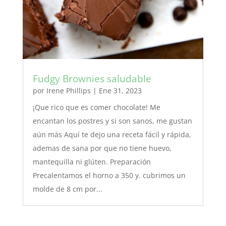
Fudgy Brownies saludable
por
Irene Phillips
|
Ene 31, 2023
¡Que rico que es comer chocolate! Me
encantan los postres y si son sanos, me gustan
aún más Aquí te dejo una receta fácil y rápida,
ademas de sana por que no tiene huevo,
mantequilla ni glúten. Preparación
Precalentamos el horno a 350 y. cubrimos un
molde de 8 cm por...