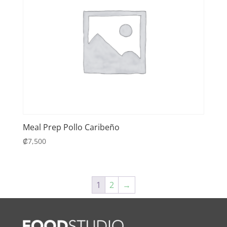
Meal Prep Pollo Caribeño
₡
7,500
1
2
→