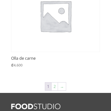
Olla de carne
₡
4,600
1
2
→