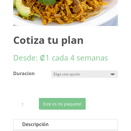
Cotiza tu plan
Desde:
₡
1
cada 4 semanas
Duracion
Cotiza
Este es mi paquete!
tu
plan
Descripción
cantidad