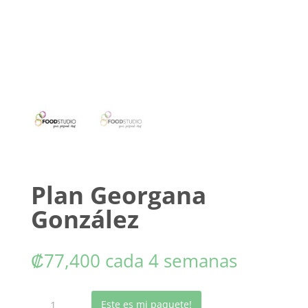
Plan Georgana
González
₡
77,400
cada 4 semanas
Plan
Este es mi paquete!