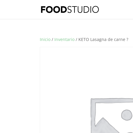
Inicio
/
Inventario
/ KETO Lasagna de carne ?