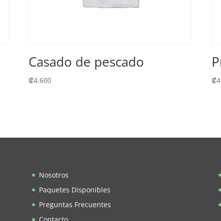
Casado de pescado
P
₡
4,600
₡
4
Nosotros
Paquetes Disponibles
Preguntas Frecuentes
Contacto