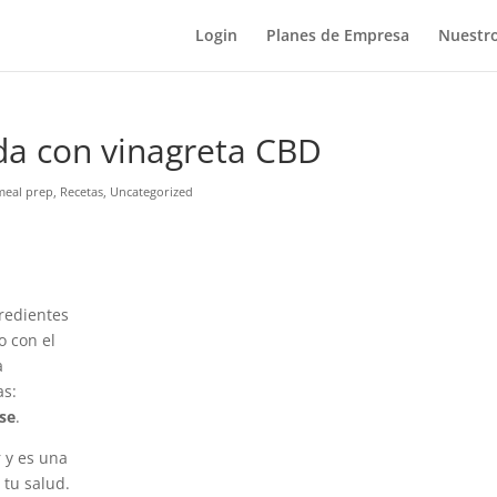
Login
Planes de Empresa
Nuestro
ida con vinagreta CBD
meal prep
,
Recetas
,
Uncategorized
redientes
o con el
a
as:
se
.
r y es una
 tu salud.