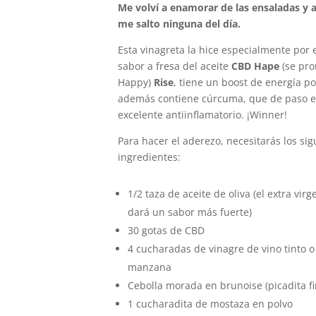
Me volví a enamorar de las ensaladas y 
me salto ninguna
del día.
Esta vinagreta la hice especialmente por e
sabor a fresa del aceite
CBD
Hape
(se pr
Happy)
Rise
, tiene un boost de energía p
además contiene cúrcuma, que de paso e
excelente antiinflamatorio. ¡Winner!
Para hacer el aderezo, necesitarás los sig
ingredientes:
1/2 taza de aceite de oliva (el extra virg
dará un sabor más fuerte)
30 gotas de CBD
4 cucharadas de vinagre de vino tinto o
manzana
Cebolla morada en brunoise (picadita fi
1 cucharadita de mostaza en polvo