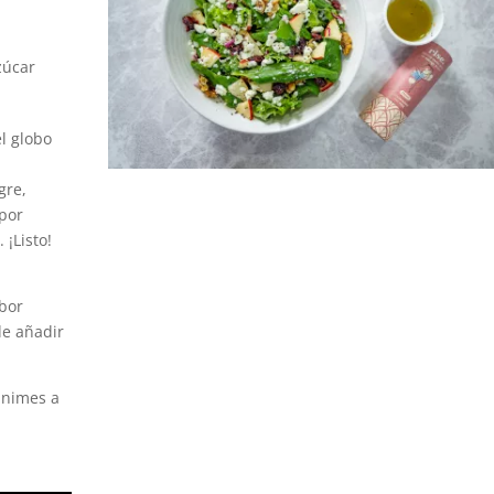
zúcar
el globo
gre,
 por
 ¡Listo!
abor
de añadir
animes a