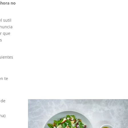
ahora no
l sutil
onuncia
or que
s
uientes
en te
 de
na)