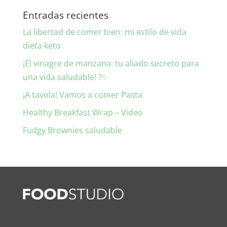
Entradas recientes
La libertad de comer bien: mi estilo de vida
dieta keto
¡El vinagre de manzana: tu aliado secreto para
una vida saludable! ?✨
¡A tavola! Vamos a comer Pasta
Healthy Breakfast Wrap – Video
Fudgy Brownies saludable