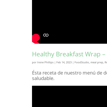
Healthy Breakfast Wrap –
por
Irene Phillips
|
Feb 14, 2023
|
FoodStudio
,
meal prep
,
R
Ésta receta de nuestro menú de d
saludable.