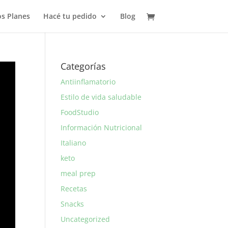
s Planes
Hacé tu pedido
Blog
Categorías
Antiinflamatorio
Estilo de vida saludable
FoodStudio
Información Nutricional
Italiano
keto
meal prep
Recetas
Snacks
Uncategorized