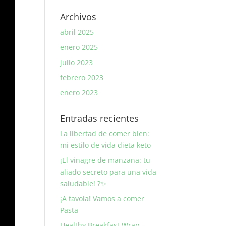
Archivos
abril 2025
enero 2025
julio 2023
febrero 2023
enero 2023
Entradas recientes
La libertad de comer bien:
mi estilo de vida dieta keto
¡El vinagre de manzana: tu
aliado secreto para una vida
saludable! ?✨
¡A tavola! Vamos a comer
Pasta
Healthy Breakfast Wrap –