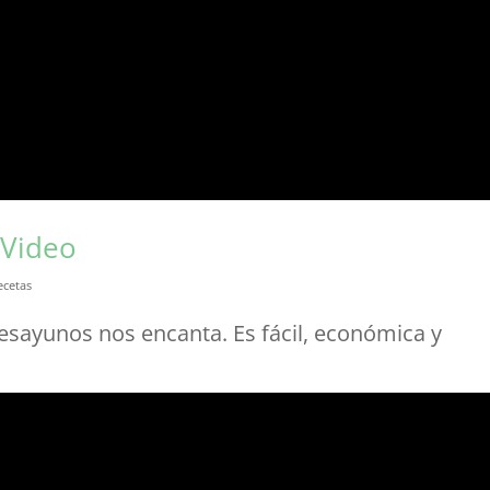
 Video
ecetas
esayunos nos encanta. Es fácil, económica y