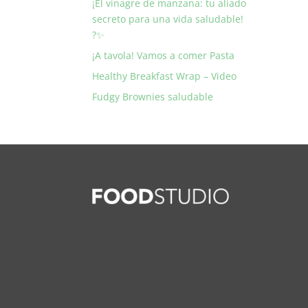
¡El vinagre de manzana: tu aliado
secreto para una vida saludable!
?✨
¡A tavola! Vamos a comer Pasta
Healthy Breakfast Wrap – Video
Fudgy Brownies saludable