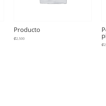
Producto
P
p
₡
2,500
₡
2