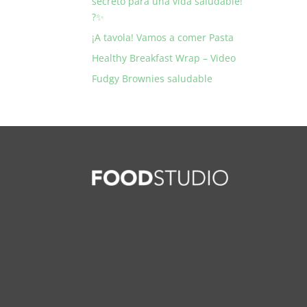
secreto para una vida saludable!
?✨
¡A tavola! Vamos a comer Pasta
Healthy Breakfast Wrap – Video
Fudgy Brownies saludable