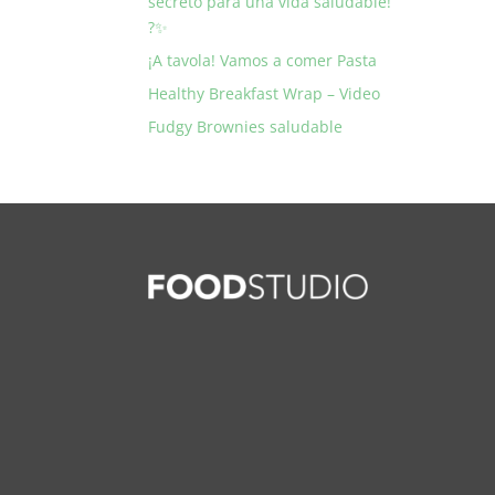
secreto para una vida saludable!
?✨
¡A tavola! Vamos a comer Pasta
Healthy Breakfast Wrap – Video
Fudgy Brownies saludable