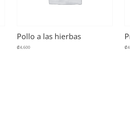
Pollo a las hierbas
P
₡
4,600
₡
4