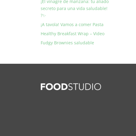
¡El vinagre de manzana: tu aliado
secreto para una vida saludable!
?✨
¡A tavola! Vamos a comer Pasta
Healthy Breakfast Wrap – Video
Fudgy Brownies saludable