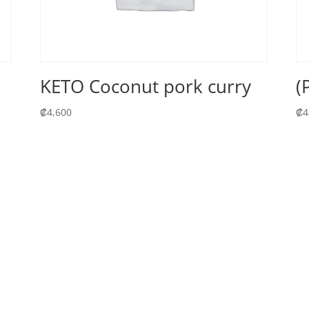
KETO Coconut pork curry
(
₡
4,600
₡
4