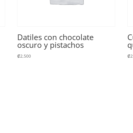
Datiles con chocolate
C
oscuro y pistachos
q
₡
2,500
₡
2