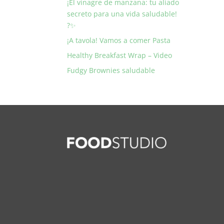
¡El vinagre de manzana: tu aliado
secreto para una vida saludable!
?✨
¡A tavola! Vamos a comer Pasta
Healthy Breakfast Wrap – Video
Fudgy Brownies saludable