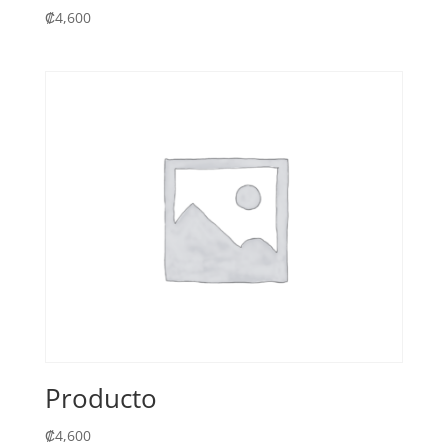
₡
4,600
Producto
₡
4,600