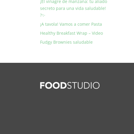
¡El vinagre de manzana: tu aliado
secreto para una vida saludable!
?✨
¡A tavola! Vamos a comer Pasta
Healthy Breakfast Wrap – Video
Fudgy Brownies saludable