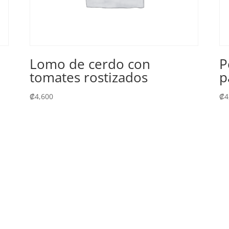
n
Lomo de cerdo con
P
tomates rostizados
p
₡
4,600
₡
4