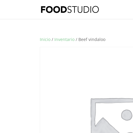
Inicio
/
Inventario
/ Beef vindaloo