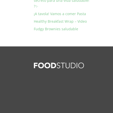
secreto para una vida saludable!
?✨
¡A tavola! Vamos a comer Pasta
Healthy Breakfast Wrap – Video
Fudgy Brownies saludable