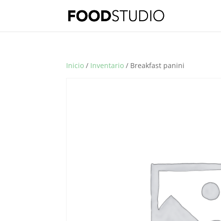
Inicio
/
Inventario
/ Breakfast panini