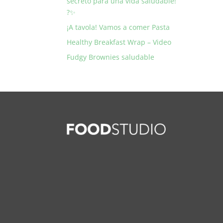
secreto para una vida saludable!
?✨
¡A tavola! Vamos a comer Pasta
Healthy Breakfast Wrap – Video
Fudgy Brownies saludable