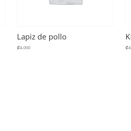
Lapiz de pollo
K
₡
4,000
₡
4