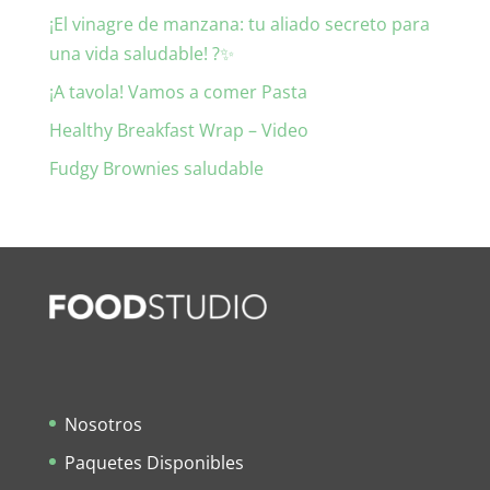
¡El vinagre de manzana: tu aliado secreto para
una vida saludable! ?✨
¡A tavola! Vamos a comer Pasta
Healthy Breakfast Wrap – Video
Fudgy Brownies saludable
Nosotros
Paquetes Disponibles