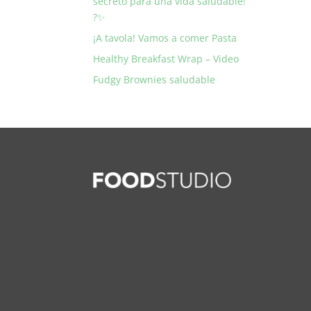
secreto para una vida saludable!
?✨
¡A tavola! Vamos a comer Pasta
Healthy Breakfast Wrap – Video
Fudgy Brownies saludable