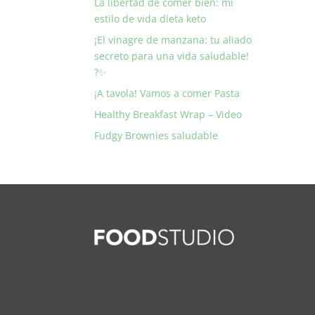
La libertad de comer bien: mi
estilo de vida dieta keto
¡El vinagre de manzana: tu aliado
secreto para una vida saludable!
?✨
¡A tavola! Vamos a comer Pasta
Healthy Breakfast Wrap – Video
Fudgy Brownies saludable