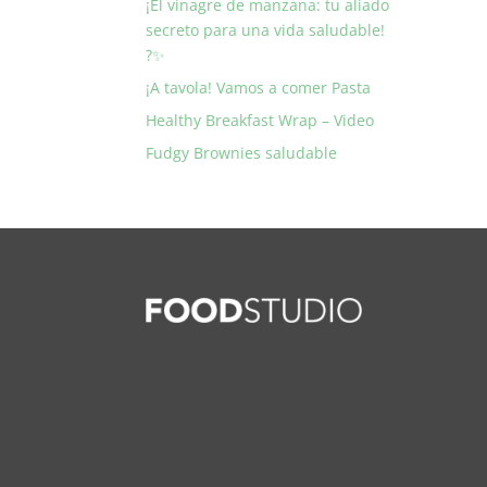
¡El vinagre de manzana: tu aliado
secreto para una vida saludable!
?✨
¡A tavola! Vamos a comer Pasta
Healthy Breakfast Wrap – Video
Fudgy Brownies saludable