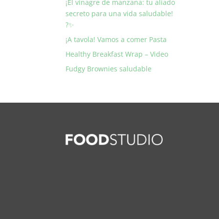
¡El vinagre de manzana: tu aliado
secreto para una vida saludable!
?✨
¡A tavola! Vamos a comer Pasta
Healthy Breakfast Wrap – Video
Fudgy Brownies saludable