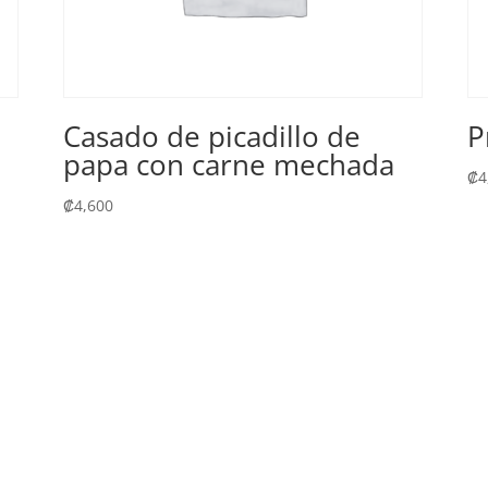
Casado de picadillo de
P
papa con carne mechada
₡
4
₡
4,600