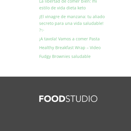
La libertad de comer bien: mi
estilo de vida dieta keto
¡El vinagre de manzana: tu aliado
secreto para una vida saludable!
?✨
¡A tavola! Vamos a comer Pasta
Healthy Breakfast Wrap – Video
Fudgy Brownies saludable