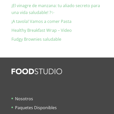
¡El vinagre de manzana: tu aliado secreto para
una vida saludable! ?✨
¡A tavola! Vamos a comer Pasta
Healthy Breakfast Wrap – Video
Fudgy Brownies saludable
Nosotros
Paquetes Disponibles