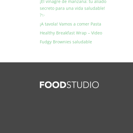
¡El vinagre de manzana: tu aliado
secreto para una vida saludable!
?✨
¡A tavola! Vamos a comer Pasta
Healthy Breakfast Wrap – Video
Fudgy Brownies saludable