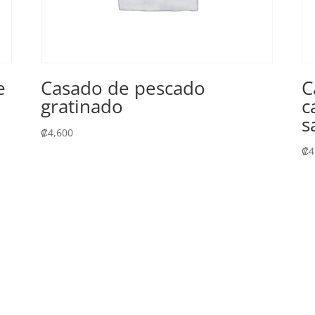
e
Casado de pescado
C
gratinado
c
s
₡
4,600
₡
4