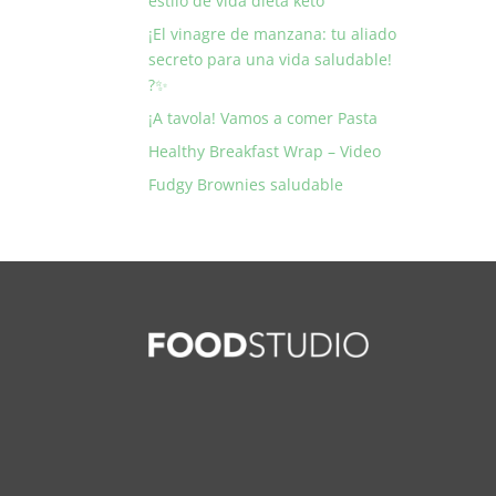
estilo de vida dieta keto
¡El vinagre de manzana: tu aliado
secreto para una vida saludable!
?✨
¡A tavola! Vamos a comer Pasta
Healthy Breakfast Wrap – Video
Fudgy Brownies saludable