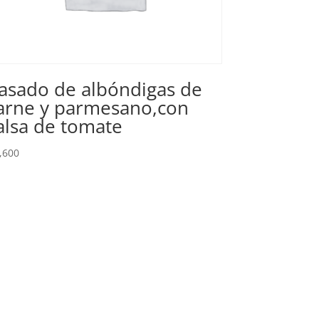
asado de albóndigas de
arne y parmesano,con
alsa de tomate
,600