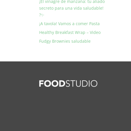
¡El vinagre de manzana: tu aliado
secreto para una vida saludable!
?✨
¡A tavola! Vamos a comer Pasta
Healthy Breakfast Wrap – Video
Fudgy Brownies saludable