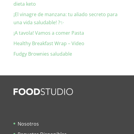
dieta keto
¡El vinagre de manzana: tu aliado secreto para
una vida saludable! ?✨
¡A tavola! Vamos a comer Pasta
Healthy Breakfast Wrap – Video
Fudgy Brownies saludable
Nosotros