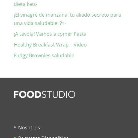
dieta keto
¡El vinagre de manzana: tu aliado secreto para
una vida saludable! ?✨
¡A tavola! Vamos a comer Pasta
Healthy Breakfast Wrap – Video
Fudgy Brownies saludable
Nosotros