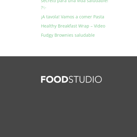
secreto para una vida saludable!
?✨
¡A tavola! Vamos a comer Pasta
Healthy Breakfast Wrap – Video
Fudgy Brownies saludable