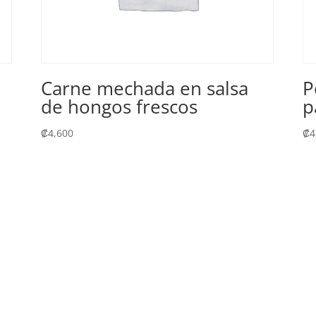
Carne mechada en salsa
P
de hongos frescos
p
₡
4,600
₡
4