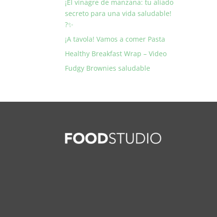
¡El vinagre de manzana: tu aliado
secreto para una vida saludable!
?✨
¡A tavola! Vamos a comer Pasta
Healthy Breakfast Wrap – Video
Fudgy Brownies saludable