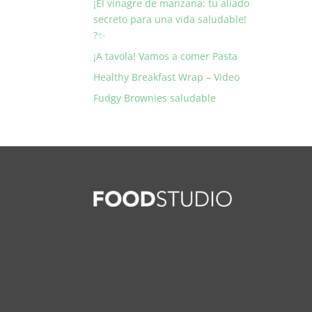
¡El vinagre de manzana: tu aliado
secreto para una vida saludable!
?✨
¡A tavola! Vamos a comer Pasta
Healthy Breakfast Wrap – Video
Fudgy Brownies saludable