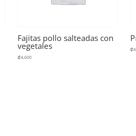
Fajitas pollo salteadas con
P
vegetales
₡
4
₡
4,600