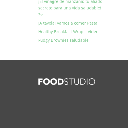
¡El vinagre de manzana: tu aliado
secreto para una vida saludable!
?✨
¡A tavola! Vamos a comer Pasta
Healthy Breakfast Wrap – Video
Fudgy Brownies saludable