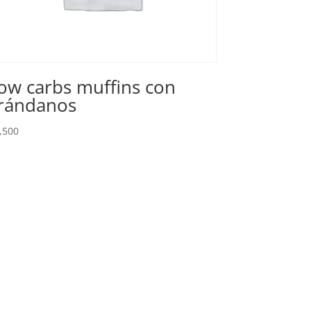
ow carbs muffins con
rándanos
,500