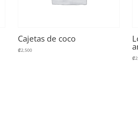
Cajetas de coco
L
a
₡
2,500
₡
2