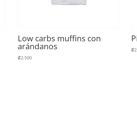
Low carbs muffins con
P
arándanos
₡
2
₡
2,500