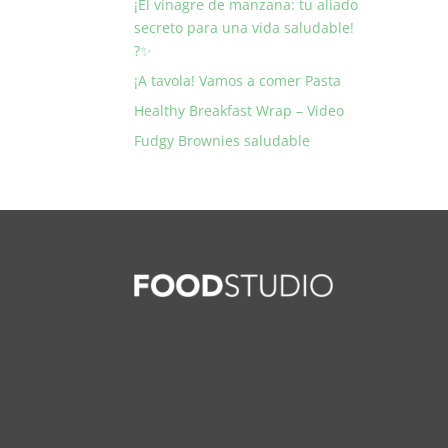
¡El vinagre de manzana: tu aliado
secreto para una vida saludable!
?✨
¡A tavola! Vamos a comer Pasta
Healthy Breakfast Wrap – Video
Fudgy Brownies saludable