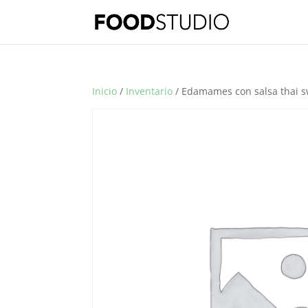
Inicio
/
Inventario
/ Edamames con salsa thai sw