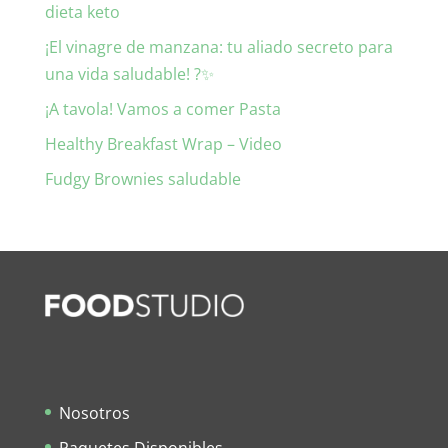
dieta keto
¡El vinagre de manzana: tu aliado secreto para
una vida saludable! ?✨
¡A tavola! Vamos a comer Pasta
Healthy Breakfast Wrap – Video
Fudgy Brownies saludable
Nosotros