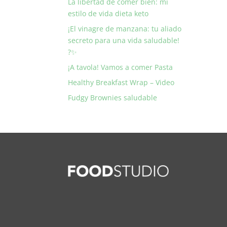
La libertad de comer bien: mi
estilo de vida dieta keto
¡El vinagre de manzana: tu aliado
secreto para una vida saludable!
?✨
¡A tavola! Vamos a comer Pasta
Healthy Breakfast Wrap – Video
Fudgy Brownies saludable