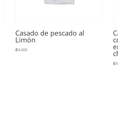
Casado de pescado al
C
Limón
c
e
₡
4,600
c
₡
4