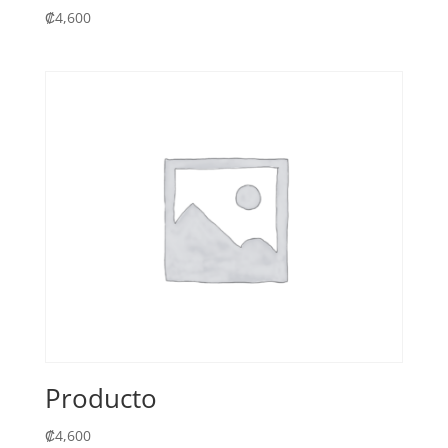
₡
4,600
Producto
₡
4,600