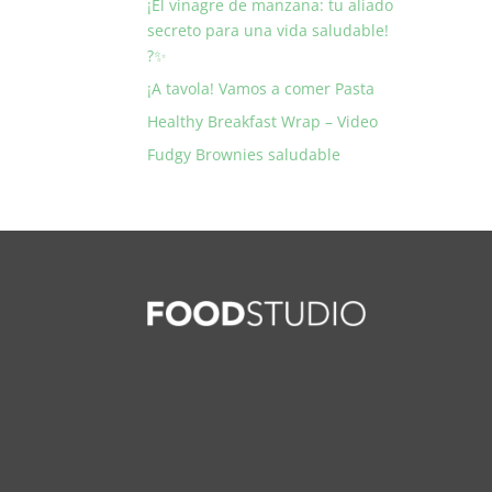
¡El vinagre de manzana: tu aliado
secreto para una vida saludable!
?✨
¡A tavola! Vamos a comer Pasta
Healthy Breakfast Wrap – Video
Fudgy Brownies saludable