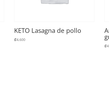
KETO Lasagna de pollo
A
g
₡
4,600
₡
4