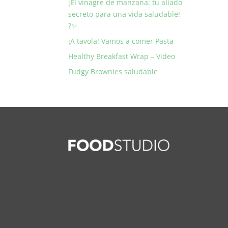
¡El vinagre de manzana: tu aliado
secreto para una vida saludable!
?✨
¡A tavola! Vamos a comer Pasta
Healthy Breakfast Wrap – Video
Fudgy Brownies saludable