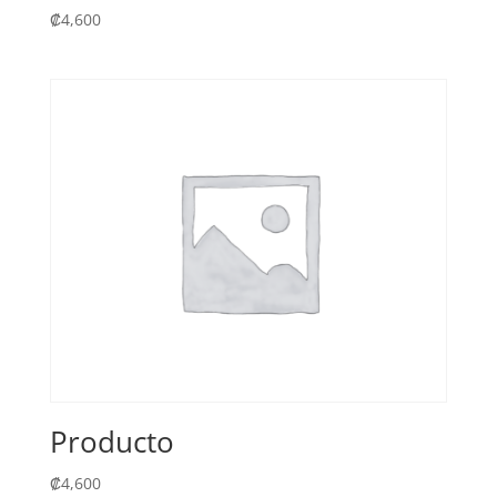
₡
4,600
Producto
₡
4,600