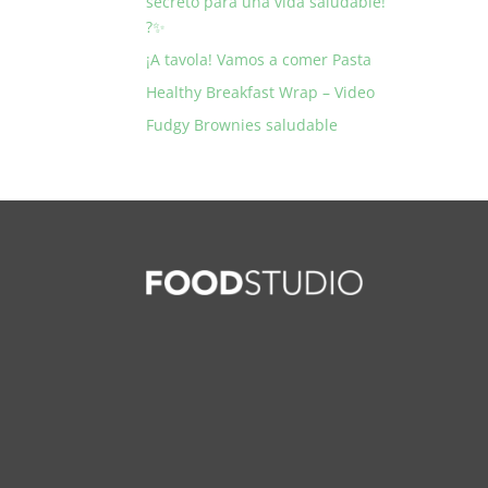
secreto para una vida saludable!
?✨
¡A tavola! Vamos a comer Pasta
Healthy Breakfast Wrap – Video
Fudgy Brownies saludable