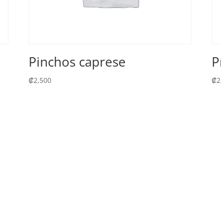
Pinchos caprese
P
₡
2,500
₡
2