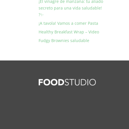
¡El vinagre de manzana: tu aliado
secreto para una vida saludable!
?✨
¡A tavola! Vamos a comer Pasta
Healthy Breakfast Wrap – Video
Fudgy Brownies saludable