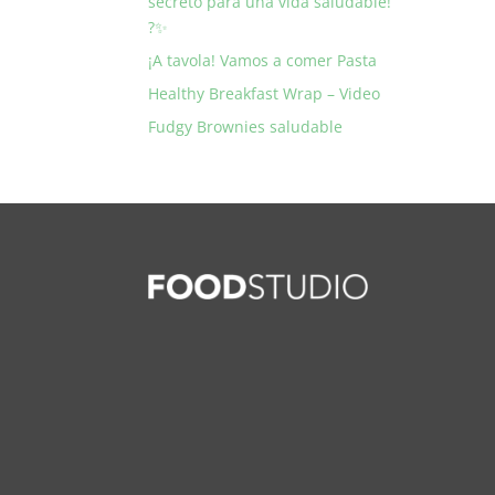
secreto para una vida saludable!
?✨
¡A tavola! Vamos a comer Pasta
Healthy Breakfast Wrap – Video
Fudgy Brownies saludable