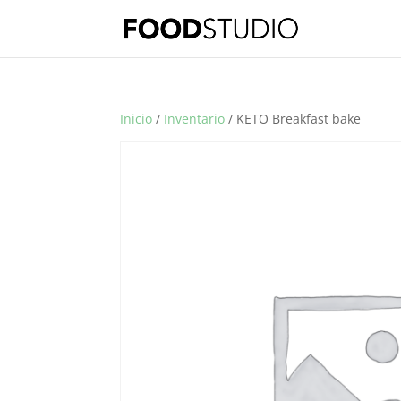
Inicio
/
Inventario
/ KETO Breakfast bake