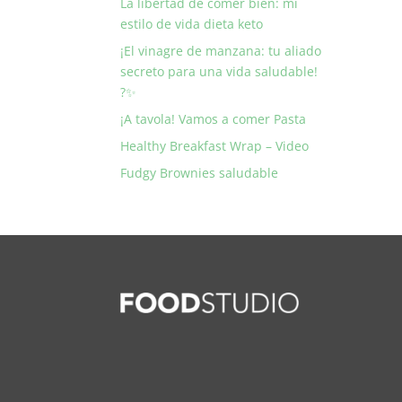
La libertad de comer bien: mi
estilo de vida dieta keto
¡El vinagre de manzana: tu aliado
secreto para una vida saludable!
?✨
¡A tavola! Vamos a comer Pasta
Healthy Breakfast Wrap – Video
Fudgy Brownies saludable