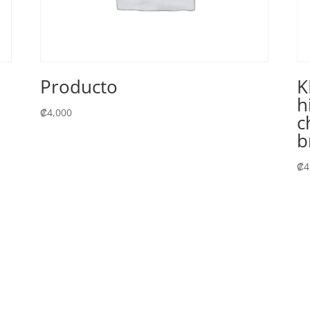
Producto
K
h
₡
4,000
c
b
₡
4