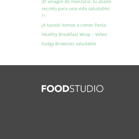
¡El vinagre de manzana: tu aliado
secreto para una vida saludable!
?✨
¡A tavola! Vamos a comer Pasta
Healthy Breakfast Wrap – Video
Fudgy Brownies saludable