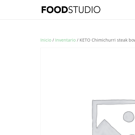
Inicio
/
Inventario
/ KETO Chimichurri steak bo