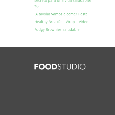
secreto para una vida saludable!
?✨
¡A tavola! Vamos a comer Pasta
Healthy Breakfast Wrap – Video
Fudgy Brownies saludable