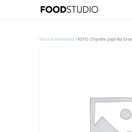
Inicio
/
Inventario
/ KETO Chipotle paprika brea