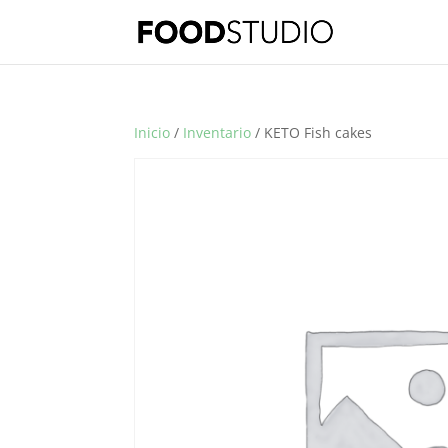
Inicio
/
Inventario
/ KETO Fish cakes