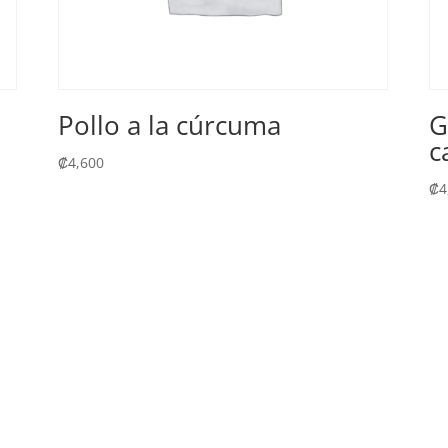
Pollo a la cúrcuma
G
c
₡
4,600
₡
4