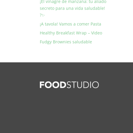
¡El vinagre de manzana: tu aliado
secreto para una vida saludable!
?✨
¡A tavola! Vamos a comer Pasta
Healthy Breakfast Wrap – Video
Fudgy Brownies saludable